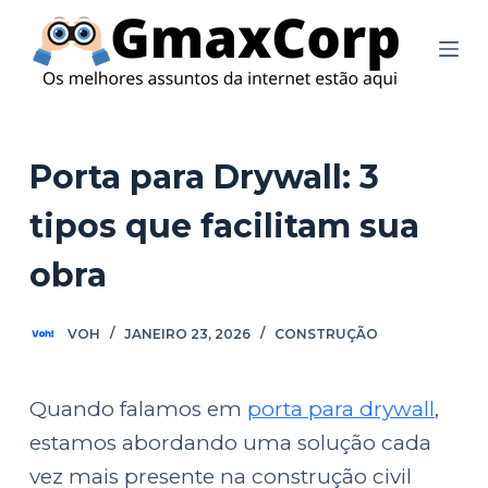
P
u
l
a
r
Porta para Drywall: 3
p
tipos que facilitam sua
a
r
obra
a
o
VOH
JANEIRO 23, 2026
CONSTRUÇÃO
c
o
Quando falamos em
porta para drywall
,
n
estamos abordando uma solução cada
t
vez mais presente na construção civil