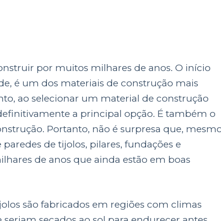
nstruir por muitos milhares de anos. O início
ade, é um dos materiais de construção mais
nto, ao selecionar um material de construção
 definitivamente a principal opção. É também o
construção. Portanto, não é surpresa que, mesm
aredes de tijolos, pilares, fundações e
milhares de anos que ainda estão em boas
ijolos são fabricados em regiões com climas
e seriam secados ao sol para endurecer antes