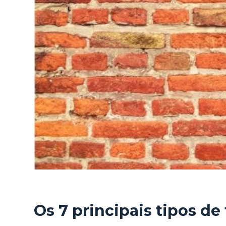
e
ú
d
o
Os 7 principais tipos de 