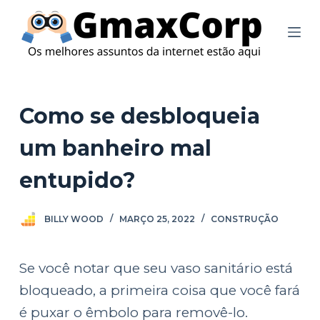
P
u
l
a
r
Como se desbloqueia
p
um banheiro mal
a
r
entupido?
a
o
BILLY WOOD
MARÇO 25, 2022
CONSTRUÇÃO
c
o
Se você notar que seu vaso sanitário está
n
bloqueado, a primeira coisa que você fará
t
é puxar o êmbolo para removê-lo.