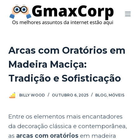
P
u
l
a
r
Arcas com Oratórios em
p
Madeira Maciça:
a
r
Tradição e Sofisticação
a
o
BILLY WOOD
OUTUBRO 6, 2025
BLOG
,
MÓVEIS
c
o
Entre os elementos mais encantadores
n
da decoração clássica e contemporânea,
t
as
arcas com oratórios
em madeira