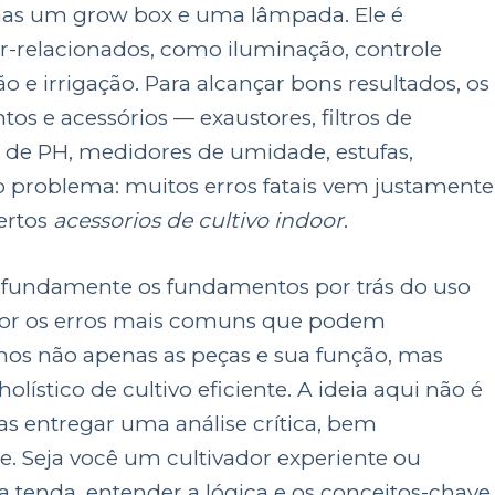
enas um grow box e uma lâmpada. Ele é
er-relacionados, como iluminação, controle
ação e irrigação. Para alcançar bons resultados, os
s e acessórios — exaustores, filtros de
 de PH, medidores de umidade, estufas,
e o problema: muitos erros fatais vem justamente
ertos
acessorios de cultivo indoor
.
profundamente os fundamentos por trás do uso
xpor os erros mais comuns que podem
mos não apenas as peças e sua função, mas
stico de cultivo eficiente. A ideia aqui não é
as entregar uma análise crítica, bem
. Seja você um cultivador experiente ou
tenda, entender a lógica e os conceitos-chave