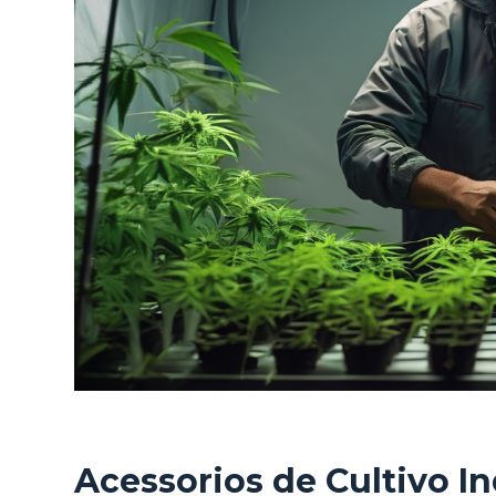
e
ú
d
o
Acessorios de Cultivo I