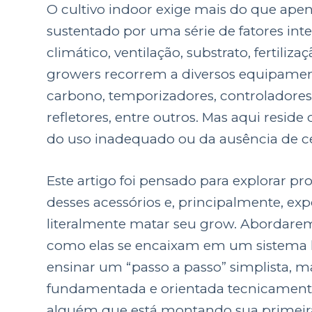
O cultivo indoor exige mais do que ap
sustentado por uma série de fatores int
climático, ventilação, substrato, fertiliz
growers recorrem a diversos equipamento
carbono, temporizadores, controladores
refletores, entre outros. Mas aqui resid
do uso inadequado ou da ausência de c
Este artigo foi pensado para explorar 
desses acessórios e, principalmente, e
literalmente matar seu grow. Abordare
como elas se encaixam em um sistema holí
ensinar um “passo a passo” simplista, m
fundamentada e orientada tecnicamente
alguém que está montando sua primeira 